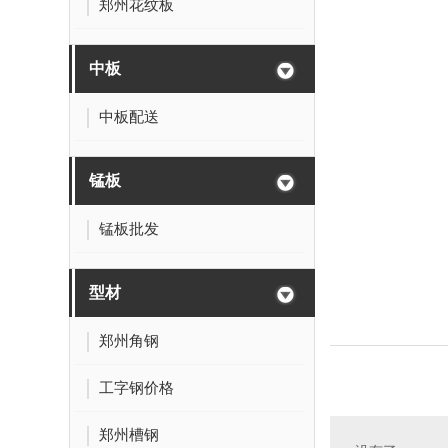
郑州花纹板
中板
中板配送
锰板
锰板批发
型材
郑州角钢
工字钢价格
郑州槽钢